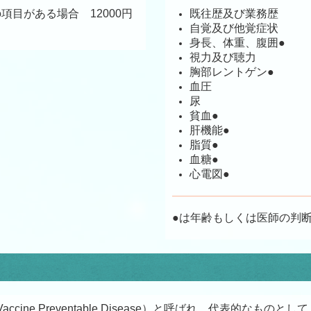
rの項目がある場合 12000円
既往歴及び業務歴
自覚及び他覚症状
身長、体重、腹囲
●
視力及び聴力
胸部レントゲン
●
血圧
尿
貧血
●
肝機能
●
脂質
●
血糖
●
心電図
●
●は年齢もしくは医師の判
cine Preventable Disease）と呼ばれ、代表的なも