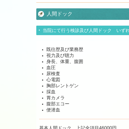
人間ドック
当院にて行う検診及び人間ドック いず
既往歴及び業務歴
視力及び聴力
身長、体重、腹囲
血圧
尿検査
心電図
胸部レントゲン
採血
胃カメラ
腹部エコー
便潜血
基本人間ドック 上記全項目46000円