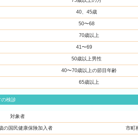
75歳以上の方
40、45歳
50〜68
70歳以上
41〜69
50歳以上男性
40〜70歳以上の節目年齢
65歳以上
方の検診
対象者
74歳の国民健康保険加入者
市町