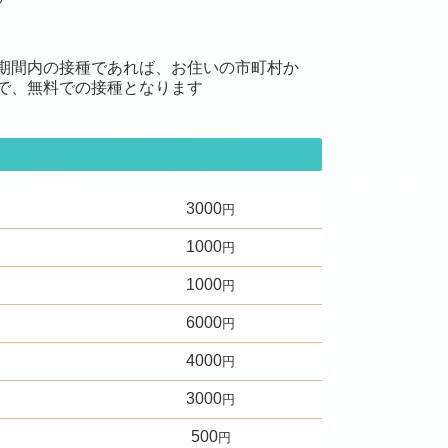
期間内の接種であれば、お住いの市町村か
で、無料での接種となります
3000
円
1000
円
1000
円
6000
円
4000
円
3000
円
500
円