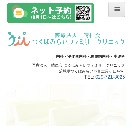
ホーム
院長紹介
一般診療
内科・消化器内科・糖尿病内科
・
小児科
生活習慣病
医療法人 晴仁会 つくばみらいファミリークリニック
茨城県つくばみらい市富士見ヶ丘1-8-1
内視鏡検査
TEL:
029-721-8025
検診・予防接種
在宅医療