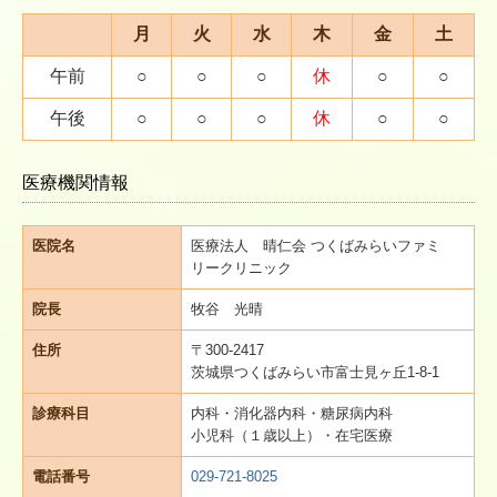
月
火
水
木
金
土
午前
○
○
○
休
○
○
午後
○
○
○
休
○
○
医療機関情報
医院名
医療法人 晴仁会 つくばみらいファミ
リークリニック
院長
牧谷 光晴
住所
〒300-2417
茨城県つくばみらい市富士見ヶ丘1-8-1
診療科目
内科・消化器内科・糖尿病内科
小児科（１歳以上）
・在宅医療
電話番号
029-721-8025